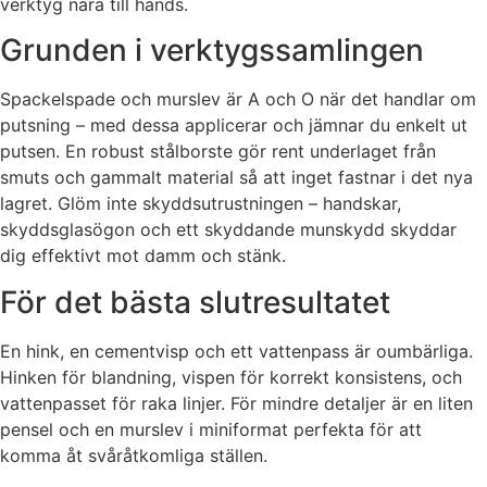
verktyg nära till hands.
Grunden i verktygssamlingen
Spackelspade och murslev är A och O när det handlar om
putsning – med dessa applicerar och jämnar du enkelt ut
putsen. En robust stålborste gör rent underlaget från
smuts och gammalt material så att inget fastnar i det nya
lagret. Glöm inte skyddsutrustningen – handskar,
skyddsglasögon och ett skyddande munskydd skyddar
dig effektivt mot damm och stänk.
För det bästa slutresultatet
En hink, en cementvisp och ett vattenpass är oumbärliga.
Hinken för blandning, vispen för korrekt konsistens, och
vattenpasset för raka linjer. För mindre detaljer är en liten
pensel och en murslev i miniformat perfekta för att
komma åt svåråtkomliga ställen.