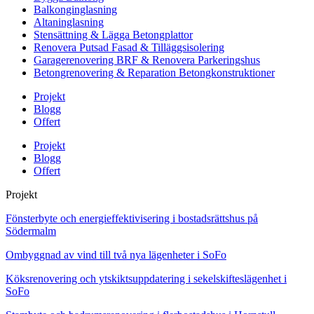
Balkonginglasning
Altaninglasning
Stensättning & Lägga Betongplattor
Renovera Putsad Fasad & Tilläggsisolering
Garagerenovering BRF & Renovera Parkeringshus
Betongrenovering & Reparation Betongkonstruktioner
Projekt
Blogg
Offert
Projekt
Blogg
Offert
Projekt
Fönsterbyte och energieffektivisering i bostadsrättshus på
Södermalm
Ombyggnad av vind till två nya lägenheter i SoFo
Köksrenovering och ytskiktsuppdatering i sekelskifteslägenhet i
SoFo