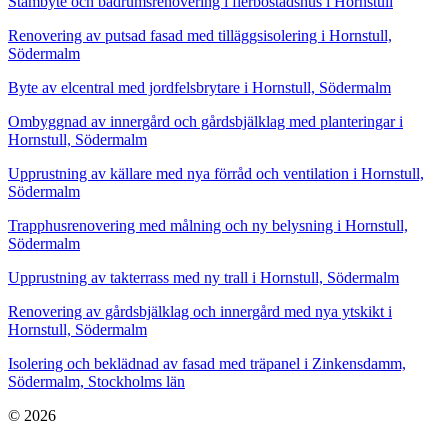
Stambyte och badrumsrenovering i flerbostadshus i Hornstull
Renovering av putsad fasad med tilläggsisolering i Hornstull,
Södermalm
Byte av elcentral med jordfelsbrytare i Hornstull, Södermalm
Ombyggnad av innergård och gårdsbjälklag med planteringar i
Hornstull, Södermalm
Upprustning av källare med nya förråd och ventilation i Hornstull,
Södermalm
Trapphusrenovering med målning och ny belysning i Hornstull,
Södermalm
Upprustning av takterrass med ny trall i Hornstull, Södermalm
Renovering av gårdsbjälklag och innergård med nya ytskikt i
Hornstull, Södermalm
Isolering och beklädnad av fasad med träpanel i Zinkensdamm,
Södermalm, Stockholms län
© 2026