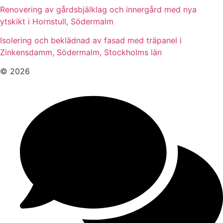
Renovering av gårdsbjälklag och innergård med nya
ytskikt i Hornstull, Södermalm
Isolering och beklädnad av fasad med träpanel i
Zinkensdamm, Södermalm, Stockholms län
© 2026